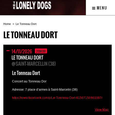
MENU
Home
Le Tonneau Dort
LE TONNEAU DORT
14/11/2026
20H00
LE TONNEAU DORT
@SAINT-MARCELLIN (38)
Le Tonneau Dort
Concert au Tonneau Dor
Adresse: 7 place d’armes à Saint-Marcelin (38)
https://www.facebook.com/p/Le-Tonneau-Dort-61567156981987/
View Map